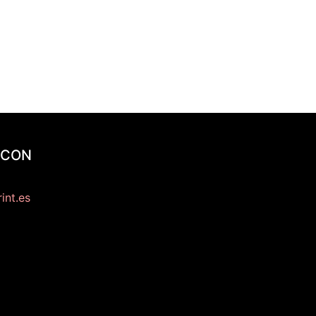
 CON
int.es