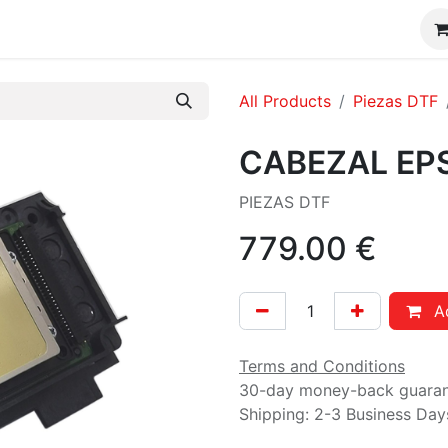
CONSUMIBLES DTF / UV DTF
Shop
FAQ´s
CONTA
All Products
Piezas DTF
CABEZAL EP
PIEZAS DTF
779.00
€
Ad
Terms and Conditions
30-day money-back guara
Shipping: 2-3 Business Day