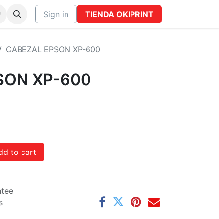
CTO
Sign in
TIENDA OKIPRINT
CABEZAL EPSON XP-600
SON XP-600
d to cart
ntee
s