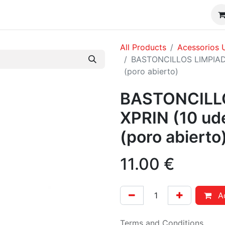
CONSUMIBLES DTF / UV DTF
Shop
FAQ´s
CONTA
All Products
Acessorios
BASTONCILLOS LIMPIADO
(poro abierto)
BASTONCILL
XPRIN (10 ud
(poro abierto
11.00
€
Ad
Terms and Conditions