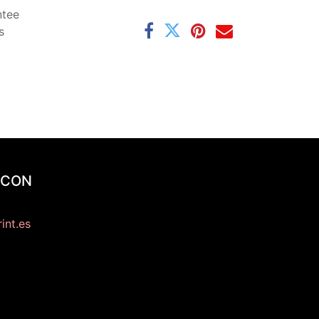
ntee
s
 CON
int.es