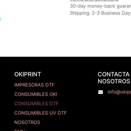
30-day money-back guara
Shipping: 2-3 Business Day
OKIPRINT
CONTACTA
NOSOTROS
IMPRESORAS DTF
info@okipr
CONSUMIBLES OKI
CONSUMIBLES DTF
CONSUMIBLES UV DTF
NOSOTROS