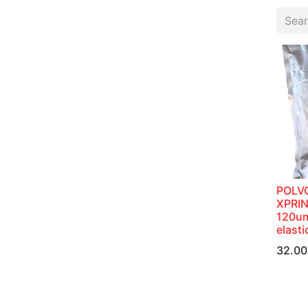
POLV
XPRIN
120um
elasti
32.00