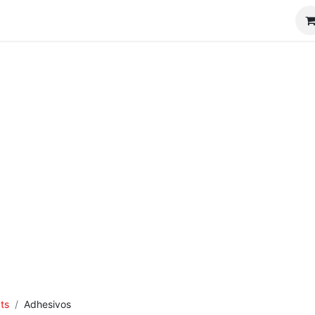
CONSUMIBLES DTF / UV DTF
Shop
FAQ´s
CONTA
ts
Adhesivos