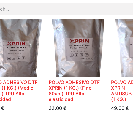
O ADHESIVO DTF
POLVO ADHESIVO DTF
POLVO A
 (1 KG.) (Medio
XPRIN (1 KG.) (Fino
XPRIN
) TPU Alta
80um) TPU Alta
ANTISUB
cidad
elasticidad
(1 KG.)
€
32.00
€
49.00
€