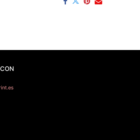
 CON
int.es