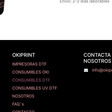
Envío: 2-3 días laborables
OKIPRINT
CONTACTA
NOSOTROS
IMPRESORAS DTF
info@okipr
CONSUMIBLES OKI
CONSUMIBLES DTF
CONSUMIBLES UV DTF
NOSOTROS
FAQ´s