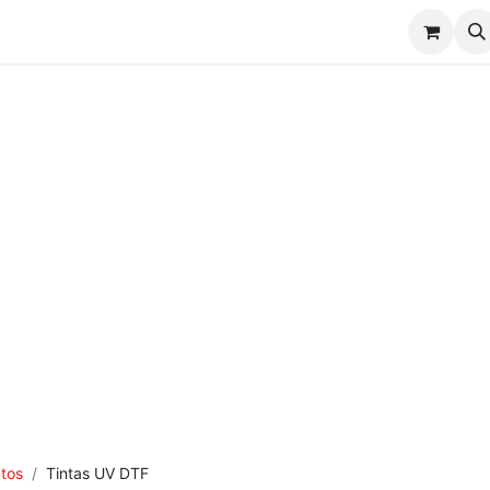
CONSUMIBLES DTF / UV DTF
NOSOTROS
FAQs
C
tos
Tintas UV DTF