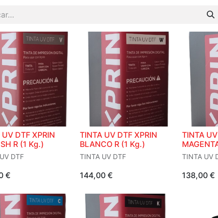
 UV DTF XPRIN
TINTA UV DTF XPRIN
TINTA UV
SH R (1 Kg.)
BLANCO R (1 Kg.)
MAGENTA 
 UV DTF
TINTA UV DTF
TINTA UV 
0
€
144,00
€
138,00
€