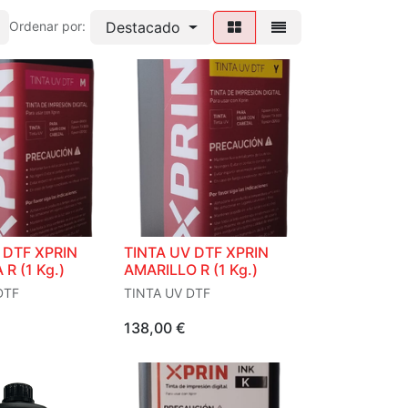
Destacado
Ordenar por:
 DTF XPRIN
TINTA UV DTF XPRIN
R (1 Kg.)
AMARILLO R (1 Kg.)
DTF
TINTA UV DTF
138,00
€