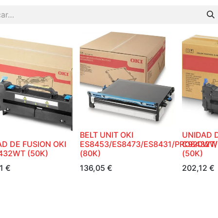
BELT UNIT OKI
UNIDAD D
D DE FUSION OKI
ES8453/ES8473/ES8431/PRO8432W
C920WT
432WT (50K)
(80K)
(50K)
1
€
136,05
€
202,12
€