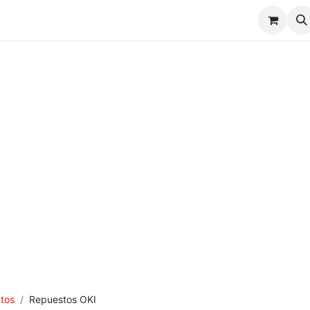
CONSUMIBLES DTF / UV DTF
NOSOTROS
FAQs
C
tos
Repuestos OKI