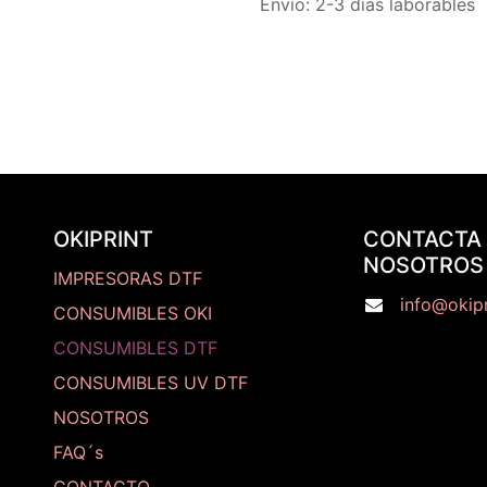
Envío: 2-3 días laborables
OKIPRINT
CONTACTA
NOSOTROS
IMPRESORAS DTF
info@okipr
CONSUMIBLES OKI
CONSUMIBLES DTF
CONSUMIBLES UV DTF
NOSOTROS
FAQ´s