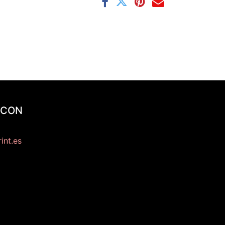
 CON
int.es