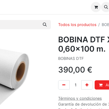
CONSUMIBLES DTF / UV DTF
NOSOTROS
FAQs
C
Todos los productos
BOB
BOBINA DTF 
0,60x100 m.
BOBINAS DTF
390,00
€
Añ
Términos y condiciones
Garantía de devolución de 